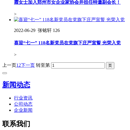
霞女士加入郑州市女企业家协会并担任特邀副会长！
>
2022-06-29
张铭轩
126
喜迎“七一” 118名新党员在党旗下庄严宣誓 光荣入党
>
上一页
1
2
下一页
转至第
新闻动态
行业资讯
公司动态
企业新闻
联系我们