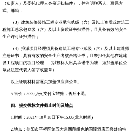
（负责人）及委托代理人身份证扫描件），并注明联系人、联系方
式、邮箱；
（
3
）建筑装修装饰工程专业承包贰级（含）及以上资质或建筑工
程施工总承包叁级（含）及以上资质证书
扫描件
，且具备有效的安全
生产许可证
扫描件；
（
4
）
拟派项目经理须具备建筑工程专业贰级（含）及以上
建造师
注册证书
，具有有效的安全生产考核合格证书，且未担任其他在建建
设工程项目的项目经理；（以投标人出具承诺书为准，须加盖单位公
章及法定代表人签字或盖章）
以上证明材料需逐页加盖供应商公章。
5.售价：
5
00元/份,
支付宝转账
，售后不退。
四、提交投标文件截止时间及地点
1.时间：2021年10月
18
日
下
午
15
:00(北京时间)
2.地点：信阳市平桥区第五大道西段维也纳国际酒店
五楼
舒伯特