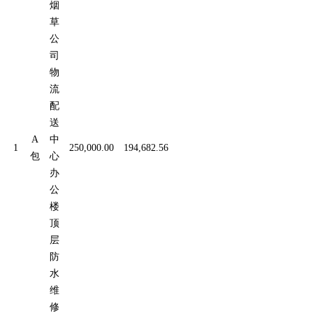
烟
草
公
司
物
流
配
送
A
中
1
250,000.00
194,682.56
包
心
办
公
楼
顶
层
防
水
维
修