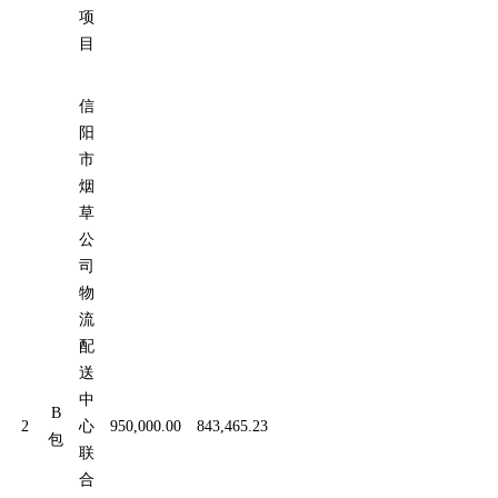
项
目
信
阳
市
烟
草
公
司
物
流
配
送
中
B
2
心
950,000.00
843,465.23
包
联
合