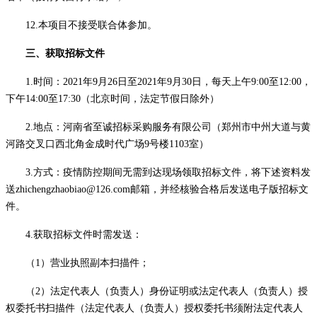
1
2
.本项目不接受联合体参加。
三、获取招标文件
1.时间：2021年9月
26
日至
2021年9月
30
日，每天上午
9:00至12:00，
下午14:00至17:30
（北京时间，法定节假日除外）
2.地点：河南省至诚招标采购服务有限公司（郑州市中州大道与黄
河路交叉口西北角金成时代广场9号楼1103室）
3.方式：
疫情防控期间无需到达现场领取
招标
文件，将下述资料发
送
zhichengzhaobiao@126.com邮箱，并经核验合格后发送电子版
招标
文
件。
4.获取
招标
文件时需
发送
：
（
1）营业执照副本扫描件；
（
2）法定代表人（负责人）身份证明或法定代表人（负责人）授
权委托书扫描件（法定代表人（负责人）授权委托书须附法定代表人