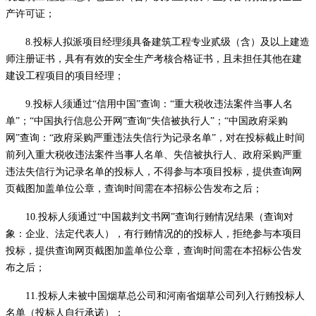
产许可证；
8.
投标人
拟派项目经理须具备建筑工程专业贰级
（含）
及以上建造
师注册证书，具有有效的安全生产考核合格证书，且未担任其他在建
建设工程项目的项目经理；
9.
投标人须通过
“信用中国”查询
：
“重大税收违法案件当事人名
单”；“中国执行信息公开网”查询“失信被执行人”；“中国政府采购
网”查询
：
“政府采购严重违法失信行为记录名单”，对在投标截止时间
前列入重大税收违法案件当事人名单、失信被执行人、政府采购严重
违法失信行为记录名单的投标人，不得参与本项目投标，提供查询网
页截图加盖单位公章，查询时间需在本
招标
公告发布之后；
10.
投标人须通过
“中国裁判文书网”查询行贿情况结果（查询对
象：企业、法定代表人），有行贿情况的的投标人，拒绝参与本项目
投标，提供查询网页截图加盖单位公章，查询时间需在本
招标
公告发
布之后；
11.
投标人未被中国烟草总公司和河南省烟草公司列入行贿投标人
名单（投标人自行承诺）；