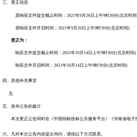
三
、更正信息
原响应文件
提交
截止时间：
2021年
9
月
26
日
上午
9
时
30分
(北京时间
原
响应文件开启时间
：
2021年9月26日上午9时30分(北京时间)
更正为：
响应文件
提交
截止时间：
2021年
10
月
14
日
上
午
9
时
30分
(北京时间)
响应文件开启时间：
2021年
10
月
14
日
上
午
9
时
30分
(北京时间)
四
、其他补充事宜
无
五、
发布公告的媒介
本次更正公告同时在
《中国招标投标公共服务平台》《河南省电子
六
、凡对本次公告内容提出询问，请按以下方式联系。