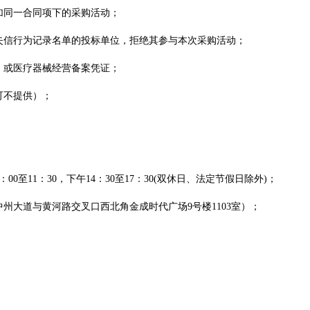
加同一合同项下的采购活动；
失信行为记录名单的投标单位，拒绝其参与本次采购活动；
》或医疗器械经营备案凭证；
可不提供）；
：00至11：3
0，下午14：30至17：30
(双休日、法定节假日除外)；
中州大道与黄河路交叉口西北角金成时代广场
9号楼1103室）；