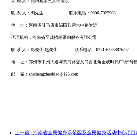
采
购
人：泌阳县第三人民医院
联
系
人
：陶先生
联系电话：
0396-7922908
地
址：河南省驻马店市泌阳县碧水中路附近
代理机构：河南省至诚招标采购服务有限公司
联
系
人：郑先生
赵先生
联系电话：
0371-63868876/97
地
址：郑州市中州大道与黄河路交叉口西北角金成时代广场
9号楼
邮
箱：
zhichengzhaobiao@126.com
上一篇
: 河南省全民健身示范园及全民健身活动中心项目