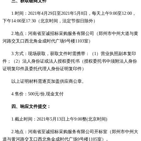
三、获取磋商文件
1.时间：2021年4月
29
日至
2021年
5
月
8
日，每天上午
9:00至12:00，
下午14:00至17:30（北京时间，法定节假日除外）
2.地点：河南省至诚招标采购服务有限公司（郑州市中州大道与黄
河路交叉口西北角金成时代广场9号楼1103室）
3.方式：
现场获取，获取文件时需携带：（
1）营业执照副本复印
件；（2）法人身份证或法人授权委托书（授权委托书中须附法人身份
证明复印件及委托代理人身份证明复印件）
以上证明材料需逐页加盖供应商公章。
4.售价：5
00元/份,现金支付
四、响应文件提交：
1.
截止
时间：
2021年
5
月
13
日上午
9:00整(北京时间)
2.地点：河南省至诚招标采购服务有限公司开标室（郑州市中州大
道与黄河路交叉口西北角金成时代广场9号楼1105室）。