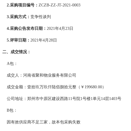
2.采购项目编号：
ZCZB-ZZ-JT-2021-0003
3.采购方式：
竞争性
谈判
4.
采购公告发布日期
：
2021
年
4
月
2
3
日
5.评审日期：
202
1
年
4
月
2
8
日
二、成交情况
：
A包：
成交
人
：河南省聚和物业服务有限公司
成交金额：壹拾玖万玖仟陆佰捌拾元整（
￥
199680.00）
公司地址：
郑州市中原区建设西路
11号院1号楼1单元14层1403号
B包：
因有效供应商不足三家，故本包采购失败