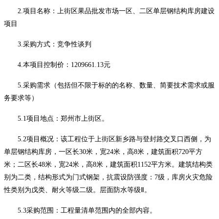
2.项目名称：
上街区果品批发市场一区、二区单层钢结构库房建设
项目
3.采购方式：竞争性谈判
4.本项目控制价：
1209661.13
元
5.采购需求（包括但不限于标的的名称、数量、简要技术需求或服
务要求等）
5.1
项目地点：郑州市上街区
。
5.2
项目概况：
该工程位于上街区新乡路与登封路交叉口西侧，为
单层钢结构库房，一区长
30米，宽24米，高8米，建筑面积720平方
米；二区长48米，宽24米，高8米，建筑面积1152平方米。建筑结构类
别为二类，结构形式为门式钢架，抗震设防强度：7级，库房火灾危险
性类别为戊类、耐火等级二级。层面防水等级Ⅱ。
5.3采购范围：工程量清单范围内的全部内容。