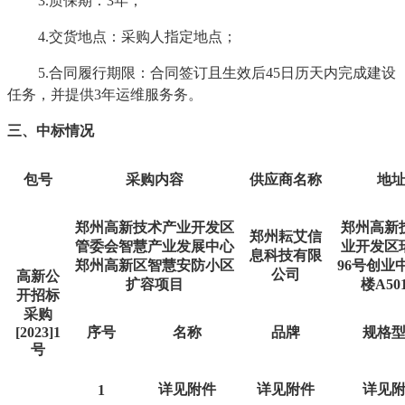
3.质保期：3年；
4.交
货
地点：采购人指定地点；
5.合同履行期限：合同签订且生效后
45
日历天内完成建设
任务，并提供
3年运维服务务。
三、中标情况
包号
采购内容
供应商名称
地
郑州高新技术产业开发区
郑州高新
郑州耘艾信
管委会智慧产业发展中心
业开发区
息科技有限
郑州高新区智慧安防小区
96号创业
公司
高新公
扩容项目
楼A50
开招标
采购
[2023]1
序号
名称
品牌
规格
号
详见附件
详见附件
详见
1