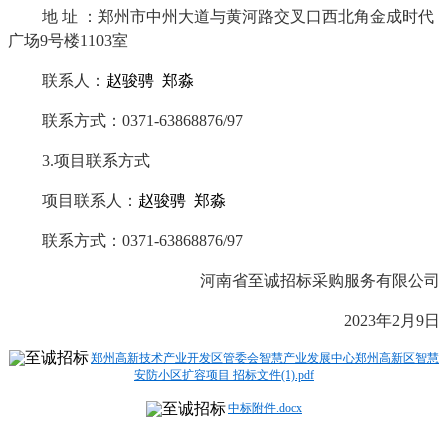
地
址
：郑州市中州大道与黄河路交叉口西北角金成时代
广场
9号楼1103室
联系人：
赵骏骋
郑淼
联系方式：
0371-63868876/97
3.项目联系方式
项目联系人：
赵骏骋
郑淼
联系方式：
0371-63868876/97
河南省至诚招标采购服务有限公司
202
3
年
2
月
9
日
郑州高新技术产业开发区管委会智慧产业发展中心郑州高新区智慧
安防小区扩容项目 招标文件(1).pdf
中标附件.docx