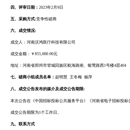
四、
评审日期：
20
23
年
2
月
9
日
五、
采购方式
:
竞争性
磋商
六、
成交情况
:
成交人：
河南沃鸿医疗科技有限公司
成交金额
：
￥
855,000.00元
地址：
河南省郑州市管城回族区航海路南、银莺路西
1号楼4层404
七、
磋商
小组成员名单：
赵明慧
王冬梅
杨萍
八、
成交公告发布的媒介及成交公告期限
:
本次公告在
《中国招标投标公共服务平台》《河南省电子招标投标
成交公告期限为
1个工作日。
九
、联系方式