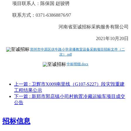
项目联系人：陈保国
赵骏骋
联系方式：
0371-63868876/97
河南省至诚招标采购服务有限公司
2021年10月20日
郑州市中原区伏牛路小学录播教室设备采购项目招标文件（二
次）.pdf
中标明细.docx
上一篇
: 卫辉市X009南里线（G107-S227）段灾毁重建
工程结果公示
下一篇
: 新郑市郭店镇小司村购置冷藏运输车项目成交
公告
招标信息