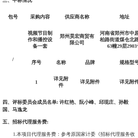
三、中标情况
包号
采购内容
供应商名称
地址
视频节目制
河南省郑州市中
郑州昊宏商贸有
作和播控设
柏路街道煤仓北路
限公司
备一套
63幢29层290
/
序号
名称
品牌
规格型
详见附
详见附件
详见附
1
件
四、评标委员会成员名单
:
许红艳、阮小峰、邱现庄、孙毅
国、马逸龙
五、招标代理服务费
:
1.
本项目代理服务费：参考原国家计委《招标代理服务收