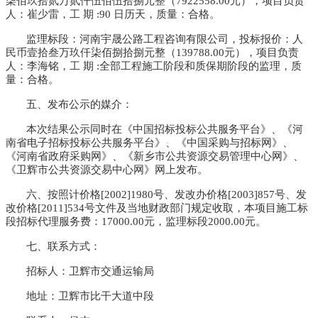
柒佰玖拾贰万贰仟伍佰伍拾捌元整（
7922558.00元），项目负责
人：崔少雷，工 期 :90 日历天，质量：合格。
监理标段：河南宇晟公路工程咨询有限公司，投标报价：人
民币壹拾叁万玖仟柒佰捌拾捌元整（
139788.00元），项目负责
人：李海铭，工 期 :全部工程施工阶段和质保期阶段的监理，质
量：合格。
五、发布公示的媒介：
本次结果公示同时在《中国招标投标公共服务平台》、《河
南省电子招标投标公共服务平台》、《中国采购与招标网》、
《河南省政府采购网》、《新乡市公共资源交易管理中心网》、
《卫辉市公共资源交易中心网》网上发布。
六、按照计价格
[2002]1980号、发改办价格[2003]857号、发
改价格[2011]534号文件及当地财政部门规定收取，本项目施工标
段招标代理服务费：17000.00元，监理标段2000.00元。
七、联系方式：
招标人：卫辉市交通运输局
地址：卫辉市比干大道中段