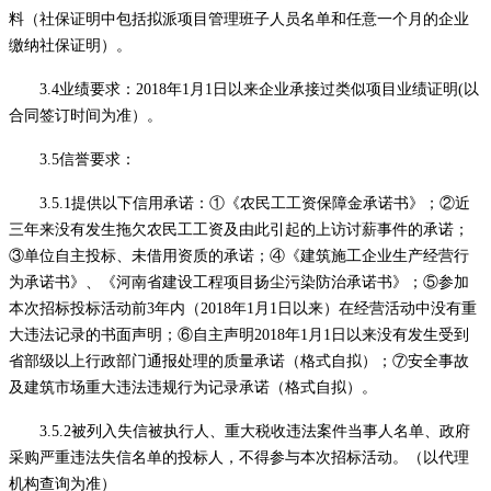
料（社保证明中包括拟派项目管理班子人员名单和任意一个月的企业
缴纳社保证明）。
3.4业绩要求：2018年1月1日以来企业承接过类似项目业绩证明(以
合同签订时间为准）。
3.5信誉要求：
3.5.1
提供以下信用承诺：
①《农民工工资保障金承诺书》；②近
三年来没有发生拖欠农民工工资及由此引起的上访讨薪事件的承诺；
③单位自主投标、未借用资质的承诺；④《建筑施工企业生产经营行
为承诺书》、《河南省建设工程项目扬尘污染防治承诺书》；⑤
参加
本次招标投标活动前
3年内（2018年1月1日以来）在经营活动中没有重
大违法记录的书面声明；
⑥
自主声明
201
8年1月1日以来没有发生受到
省部级以上行政部门通报处理的质量承诺（格式自拟）；
⑦
安全事故
及建筑市场重大违法违规行为记录承诺（格式自拟）。
3.5.2被列入失信被执行人、重大税收违法案件当事人名单、政府
采购严重违法失信名单的投标人，不得参与本次招标活动。（以代理
机构查询为准）