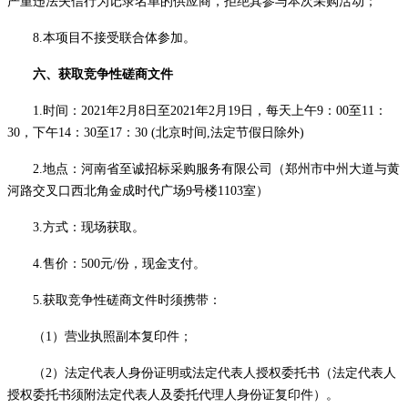
严重违法失信行为记录名单的
供应商
，拒绝其参与本次采购活动；
8
.本项目不接受联合体参加。
六
、获取竞争性磋商文件
1.时间：
2021
年
2
月
8
日至
20
21
年
2
月
19
日，每天
上午
9：00至11：
30，下午14：30至17：30
(北京时间,法定节假日除外)
2.地点：河南省至诚招标采购服务有限公司（郑州市中州大道与黄
河路交叉口西北角金成时代广场9号楼1103室）
3.方式：现场获取。
4.售价：
5
00元/份，现金支
付。
5.获取竞争性磋商文件时须携带：
（
1）营业执照副本复印件；
（
2）法定代表人身份证明或法定代表人授权委托书（法定代表人
授权委托书须附法定代表人及委托代理人身份证复印件）。