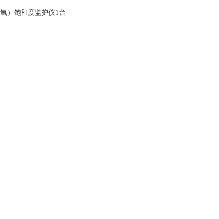
脑氧）饱和度监护仪1台