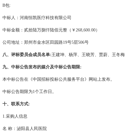
B包:
中标人
：河南恒凯医疗科技有限公司
中标金额：贰拾陆万捌仟陆佰元整（￥
268,600.00）
公司地址：郑州市金水区田园路
19号5层506号
八、评标委员会成员名单
:
王建坤、杨萍、王晓芳、贾蔚、王冬梅
九、中标公告发布的媒介及中标公告期限
:
本中标公告在《中国招标投标公共服务平台》网站上发布。
中标公告期限为
1个工作日。
十、联系方式
:
1.采购人信息
名
称：泌阳县人民医院