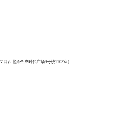
叉口西北角金成时代广场
9号楼1103室）