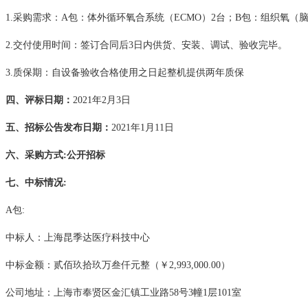
1.采购需求：A包：体外循环氧合系统（ECMO）2台；B包：组织氧（
2.交付使用时间：签订合同后3日内供货、安装、调试、验收完毕。
3
.
质保期：自设备验收合格使用之日起整机提供两年质保
四、评标日期：
2021
年
2月3日
五、招标公告发布日期：
2021年1月11日
六、采购方式
:公开招标
七、中标情况
:
A包:
中标人
：上海昆季达医疗科技中心
中标金额：贰佰玖拾玖万叁仟元整（￥
2,993,000.00）
公司地址：上海市奉贤区金汇镇工业路
58号3幢1层101室