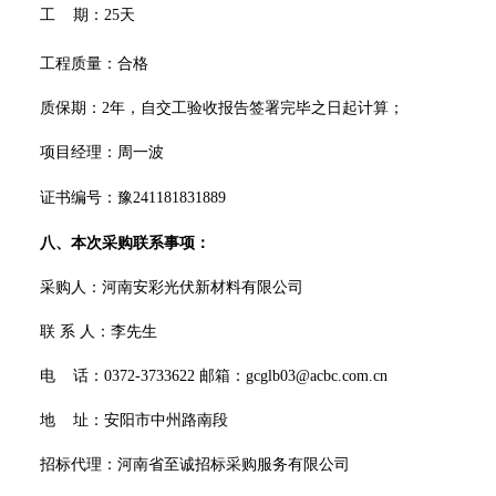
工
期：
25天
工程质量
：合格
质保期：
2年，自交工验收报告签署完毕之日起计算；
项目经理：周一波
证书编号：豫
241181831889
八、本次采购联系事项：
采购人：河南安彩光伏新材料有限公司
联
系
人：李先生
电
话：
0372-3733622 邮箱：gcglb03@acbc.com.cn
地
址：安阳市中州路南段
招标代理：河南省至诚招标采购服务有限公司