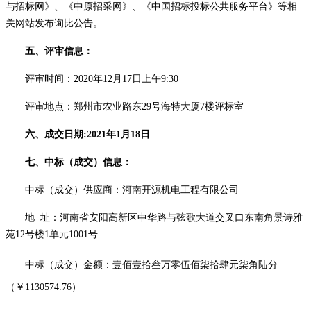
与招标网》、《中原招采网》、《中国招标投标公共服务平台》
等相
关网站发布询比公告。
五、评审信息：
评审时间：
2020年12月17日上午9:30
评审地点：
郑州市农业路东
29
号海特大厦
7
楼评标室
六、成交日期
:2021年1月18日
七、中标（成交）信息：
中标（成交）供应商：河南开源机电工程有限公司
地
址：河南省安阳高新区中华路与弦歌大道交叉口东南角景诗雅
苑
12号楼1单元1001号
中标（成交）金额：壹佰壹拾叁万零伍佰柒拾肆元柒角陆分
（￥
1130574.76）