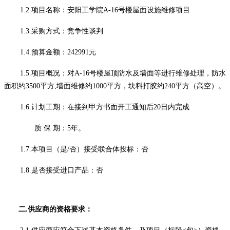
1.2.项目名称：安阳工学院A-16号楼屋面设施维修项目
1.3.采购方式：竞争性谈判
1.4.预算金额：
242991
元
1.5.项目概况：对A-16号楼屋顶防水及墙面等进行维修处理，防水
面积约3500平方,墙面维修约1000平方，块料打胶约240平方（高空）。
1.6.计划工期：
在接到甲方书面开工通知后
20日内完成
质
保
期：
5年。
1.7.本项目（是/否）接受联合体投标：否
1.8.是否接受进口产品：否
二
.
供应商
的资格要求：