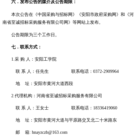
六．
发布公告的媒介及公告期限
：
本次公告在
《中国采购与招标网》《
安阳市
政府采购网》和《河
南省至诚招标采购服务有限公司网》
等网站上发布。
公告期限为三个工作日。
七．
联系方式：
1.采 购 人：
安阳工学院
联
系
人：
任先生
联系电话：
037
2
-
2909964
地
址：
安阳市黄河大道西段
2.代理机构：河南省至诚招标采购服务有限公司
联
系
人：
王女士
联系电话：
18336419060
地
址：
安阳市黄河大道与平原路交叉北二十米路东
邮
箱
:
hnayzczb@163.com