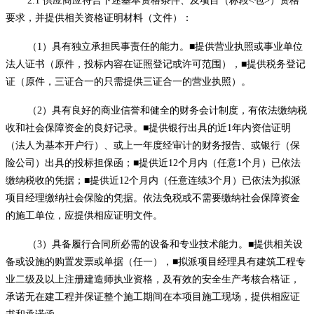
2.1
供应商
应符合下述基本资格条件、及项目（标段
<包>）资格
要求，并提供相关资格证明材料（文件）：
（
1）具有独立承担民事责任的能力。■提供营业执照或事业单位
法人证书（原件，投标内容在证照登记或许可范围），■提供税务登记
证（原件，三证合一的只需提供三证合一的营业执照）。
（
2）具有良好的商业信誉和健全的财务会计制度，有依法缴纳税
收和社会保障资金的良好记录。■提供银行出具的近1年内资信证明
（法人为基本开户行）、或上一年度经审计的财务报告、或银行（保
险公司）出具的投标担保函；■提供近12个月内（任意
1
个月）已依法
缴纳税收的凭据；
■
提供近
12个月内（任意连续3个月）已依法为拟派
项目经理缴纳社会保险的凭据。
依法免税或不需要缴纳社会保障资金
的施工单位，应提供相应证明文件。
（
3）具备履行合同所必需的设备和专业技术能力。■提供相关设
备或设施的购置发票或单据（任一），■
拟派项目经理具有
建筑工程
专
业二级及以上注册建造师执业资格，及有效的安全生产考核合格证，
承诺无在建工程并保证整个施工期间在本项目施工现场，提供相应证