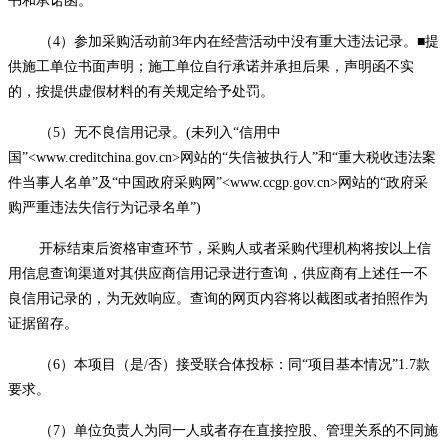
书和承诺函。
（
4）参加采购活动前3年内在经营活动中没有重大违法记录。■提
供施工单位书面声明；施工单位自行承诺并承担后果，声明函不实
的，按提供虚假材料的有关规定给予处罚。
（
5）无不良信用记录。(未列入“信用中
国”<www.creditchina.gov.cn>网站的“失信被执行人”和“重大税收违法案
件当事人名单”及“中国政府采购网”<www.ccgp.gov.cn>网站的“政府采
购严重违法失信行为记录名单”)
开标结束后资格审查环节，采购人或者采购代理机构将按以上信
用信息查询渠道对其
供应商
信用记录进行查询，
供应商
有上述任一不
良信用记录的，为无效
响应
。查询的网页内容将以截图或者拍照作为
证据留存。
（
6）本项目（是/否）接受联合体投标：同“项目基本情况”1.7款
要求。
（
7）单位负责人为同一人或者存在直接控股、管理关系的不同施