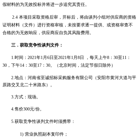
假材料的为无效投标并将进一步追究其责任。
2.4 本项目采取资格后审，开标后，将由谈判小组对
供应商
的资格
证明材料（文件）进行资格审核，未按要求逐一提供、或资格审查不
合格的为无效
响应
，
供应商
应自负其风险费用。
三．
获取竞争性谈判文件：
1.时间：20
21
年
1
月
6
日至
20
21
年
1
月
8
日
，每天上午
8：30至11：
30，下午14：30至17：30。（北京时间，法定节假日除外）
2.地点：
河南省至诚招标采购服务有限公司
（安阳市黄河大道与平
原路交叉北二十米路东）。
3.方式：现场。
4.售价300元/份。
5.获取竞争性谈判文件时须携带：
1)
营业执照副本复印件；