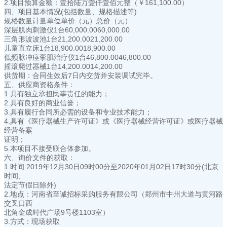
2.项目预算金额：壹拾陆万壹仟壹佰元整（￥161,100.00）
四、项目基本情况(包括数量、规格描述等)
规格数量计量单位单价（元）总价（元）
深层肌肉刺激仪1台60,000.0060,000.00
三角形波波池1台21,200.0021,200.00
儿童直立床1台18,900.0018,900.00
低频脉冲痉挛肌治疗仪1台46,800.0046,800.00
摇滚爬过器械1台14,200.0014,200.00
供货期：合同生效后7日内交货并安装调试完毕。
五、供应商资格条件：
1.具有独立承担民事责任的能力；
2.具有良好的商业信誉；
3.具有履行合同所必需的设备和专业技术能力；
4.具有《医疗器械生产许可证》或《医疗器械经营许可证》或医疗器械
经营备案
证明；
5.本项目不接受联合体参加。
六、询价文件的获取：
1.时间:2019年12月30日09时00分至2020年01月02日17时30分(北京
时间,
法定节假日除外)
2.地点：河南省至诚招标采购服务有限公司（郑州市中州大道与黄河路
交叉口西
北角金成时代广场9号楼1103室）
3.方式：现场获取