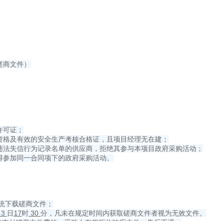
磋商文件）
许可证；
资格及有效的安全生产考核合格证，且项目经理无在建；
违法失信行为记录名单的供应商，拒绝其参与本项目政府采购活动；
得参加同一合同项下的政府采购活动。
系统下载磋商文件；
3
日
17
时
30
分，凡未在规定时间内获取磋商文件者视为无效文件。