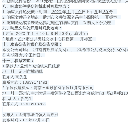
3. 磋商文件售价：
300
元/套，由供应商在磋商现场以现金形式支付，
八、响应文件提交的截止时间及地点：
1. 响应文件递交截止时间：
2020
年
1
月
10
日上午
9
时
30
分；
2. 响应文件递交地点：孟州市公共资源交易中心四楼第
一
开标室；
3. 逾期送达或者未送达指定地点的响应文件，采购人不予受理；
九、响应文件的开启时间及地点：
1.时间:
2020
年
1
月
10
日
9
时
30
分(北京时间)
2.地点：孟州市公共资源交易中心四楼第
一
开标室；
十、发布公告的媒介及公告期限：
本次公告同时在《河南省政府采购网》、《焦作市公共资源交易中心网
公告期限为3个工作日。
十一、联系方式：
1.采购人: 孟州市城伯镇人民政府
地 址：孟州市城伯镇
联系人:高先生
联系方式：13839171491
2.采购代理机构：河南省至诚招标采购服务有限公司
地 址：郑州市中州大道与黄河路交叉口西北角金成时代广场9号楼110
联 系 人：郭先生
联系方式: 15703918288
发布人：孟州市城伯镇人民政府
发布时间:2019年12月26日