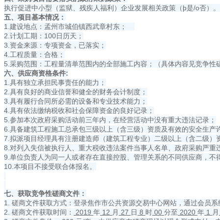
执行促进中小型（监狱、残疾人福利）企业发展相关政策（þ是/o否）。
五、项目基本情况：
1.建设地点：孟州市城伯镇西武章村东；
2.计划工期：100日历天；
3.资金来源：专项资金，已落实；
4.工程质量：合格；
5.采购范围：工程量清单范围内的全部施工内容；（具体内容见竞争性
六、供应商资格条件:
1.具有独立承担民事责任的能力；
2.具有良好的商业信誉和健全的财务会计制度；
3.具有履行合同所必需的设备和专业技术能力；
4.具有依法缴纳税收和社会保障资金的良好记录；
5.参加本次政府采购活动前三年内，在经营活动中没有重大违法记录；
6.具备建筑工程施工总承包三级以上（含三级）资质及有效的安全生产
7.拟派项目经理具有注册建造师（建筑工程专业）二级以上（含二级）
8.对列入失信被执行人、重大税收违法案件当事人名单、政府采购严重
9.单位负责人为同一人或者存在直接控股、管理关系的不同供应商，不
10.本项目不接受联合体报名。
七、获取竞争性磋商文件：
1. 磋商文件获取方式：登录焦作市公共资源交易中心网站，通过会员
2. 磋商文件获取时间：
2019
年
12
月
27
日
8
时
00
分至
2020
年
1
月