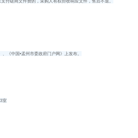
未支付磋商文件费的，采购人有权拒收响应文件，售后不退。
》、《中国•孟州市委政府门户网》上发布。
3室