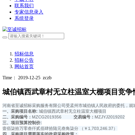
联系我们
专家信息录入
系统登录
招标信息
招标公告
网站首页
Time： 2019-12-25
zczb
城伯镇西武章村无立柱温室大棚项目竞争性
河南省至诚招标采购服务有限公司受孟州市城伯镇人民政府的委托，就
一、采购项目名称:
城伯镇西武章村无立柱温室大棚项目
二、采购编号：
MZCG2019356
交易编号：
MZJYJ2019202
三、项目预算控制价:
壹佰柒拾万零叁仟贰佰肆拾陆元叁角柒分 （￥1,703,246.37）
四、采购项目需要落实的政府采购政策：