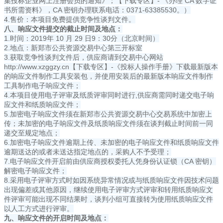
集投标企业网上注册会员的通知》；【下载专区】- 《办理 CA 数字证
书所需资料》，CA 密钥办理联系电话：0371-63385530。）
4.售价：本项目免费提供竞争性谈判文件。
八、响应文件提交的截止时间及地点：
1.时间：2019年 10 月 29 日9：30分（北京时间）
2.地点：新郑市公共资源交易中心第三开标室
3.获取竞争性谈判文件后，供应商请到交易中心网站
http://www.xzggzy.cn【下载专区】-《投标人操作手册》下载最新版本
的响应文件制作工具安装包，并使用安装后的最新版本响应文件制作
工具制作电子响应文件；
4.本项目使用电子评审及纸质评审同时进行,供应商需同时递交电子响
应文件和纸质响应文件；
5.加密电子响应文件须在新郑市公共资源交易中心交易系统中加密上
传；未加密的电子响应文件及纸质响应文件须在谈判截止时间前一同
递交至规定地点；
6.加密电子响应文件逾期上传、未加密的电子响应文件和纸质响应文件
逾期送达的或者未送达指定地点的，采购人不予受理；
7.电子响应文件开启前由供应商授权委托人凭身份认证锁（CA 密钥）
解密电子响应文件；
8.采用电子评审方式时如因系统异常情况或与纸质响应文件因技术问题
出现偏差或其他原因，继续使用电子评审方式评审和转用纸质响应文
件评审可能出现不同结果时，谈判小组可直接转为使用纸质响应文件
以人工方式进行评审。
九、响应文件的开启时间及地点：