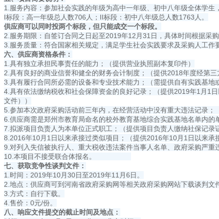
1.服务内容：参加社会实践的年级为高中一年级、初中八年级全体学生，总
I标段：高一年级总人数706人；II标段：初中八年级总人数1763人。
供应商可以同时投两个标段，但只能成交一个标段。
2.服务期限：自签订合同之日起至2019年12月31日，具体时间根据采
3.服务质量：符合国家相关规定，满足学生社会实践要求及采购人工作
六、供应商资格条件：
1.具有独立承担民事责任的能力；（提供营业执照副本复印件）
2.具有良好的商业信誉和健全的财务会计制度；（提供2018年度经
3.具有履行合同所必需的设备和专业技术能力；（需提供自有实践基地
4.具有依法缴纳税收和社会保障资金的良好记录；（提供2019年1月
文件））
5.参加本次政府采购活动前三年内，在经营活动中没有重大违法记录
6.供应商需是郑州市教育局命名的校外教育基地综合实践基地名单内的
7.拟派项目负责人为本单位正式职工；（提供项目负责人缴纳社保记录
8.2016年10月1日以来承接过类似项目；（提供2016年10月1日以
9.对列入失信被执行人、重大税收违法案件当事人名单、政府采购严
10.本项目不接受联合体报名。
七、
获取竞争性谈判文件：
1.时间：2019年10月30日至2019年11月6日。
2.地点：供应商可到河南省政府采购网等相关政府采购网站下载谈判文
3.方式：自行下载。
4.售价：0元/份。
八、响应文件提交的截止时间及地点：