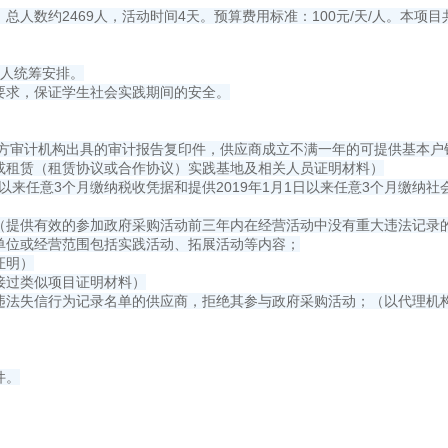
人数约2469人，活动时间4天。预算费用标准：100元/天/人。本项
购人统筹安排。
要求，保证学生社会实践期间的安全。
第三方审计机构出具的审计报告复印件，供应商成立不满一年的可提供基本
或租赁（租赁协议或合作协议）实践基地及相关人员证明材料）
1日以来任意3个月缴纳税收凭据和提供2019年1月1日以来任意3个月缴
；（提供有效的参加政府采购活动前三年内在经营活动中没有重大违法记录
单位或经营范围包括实践活动、拓展活动等内容；
证明）
来承接过类似项目证明材料）
重违法失信行为记录名单的供应商，拒绝其参与政府采购活动；（以代理机
件。