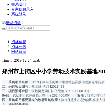
联系我们
专家信息录入
系统登录
招标信息
招标公告
网站首页
Time： 2019-12-24
zczb
郑州市上街区中小学劳动技术实践基地20
一、
采购项目名称
：2019下半年上街区中学生社会实践活动服务采购项
二、
采购项目编号
：郑上财-谈判-[2019]-95
三、项目预算金额
：玖拾捌万柒仟陆佰元整（￥987,600.00）
I
标段：
贰拾捌万贰仟肆佰元整（￥282,400.00）；
II标段：
柒拾万零伍仟
四、采购项目需要落实的政府采购政策：
执行促进中小型/监狱/残疾人
五、项目简要说明：