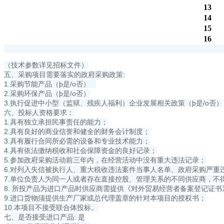
13
14
15
16
（技术参数详见招标文件）
五、采购项目需要落实的政府采购政策:
1.采购节能产品（þ是/o否）
2.采购环保产品（þ是/o否）
3.执行促进中小型（监狱、残疾人福利）企业发展相关政策（þ是/o否）
六、投标人资格要求：
1.具有独立承担民事责任的能力；
2.具有良好的商业信誉和健全的财务会计制度；
3.具有履行合同所必需的设备和专业技术能力；
4.具有依法缴纳税收和社会保障资金的良好记录；
5.参加政府采购活动前三年内，在经营活动中没有重大违法记录；
6.对列入失信被执行人、重大税收违法案件当事人名单、政府采购严
7.单位负责人为同一人或者存在直接控股、管理关系的不同供应商，不
8. 所投产品为进口产品时供应商需提供《对外贸易经营者备案登记证
9.进口货物须提供生产厂家或总代理盖章的针对本项目的授权书；
10.本项目不接受联合体投标。
七、是否接受进口产品: 是