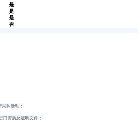
是
是
是
否
府采购活动；
进口资质及证明文件；