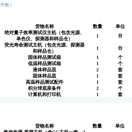
2个包：
货物名称
数量
单位
绝对量子效率测试仪主机（包含光源、
台
1
单色仪、探测器和样品仓）
荧光寿命测试主机（包含光源、探测器
台
1
和样品仓）
固体样品测试箱
1
个
低温样品测试箱
1
个
液体样品皿
2
套
固体样品皿
1
套
高温样品测试配件
1
套
积分球底座备件
2
个
计算机和打印机
1
套
货物名称
数量
单位