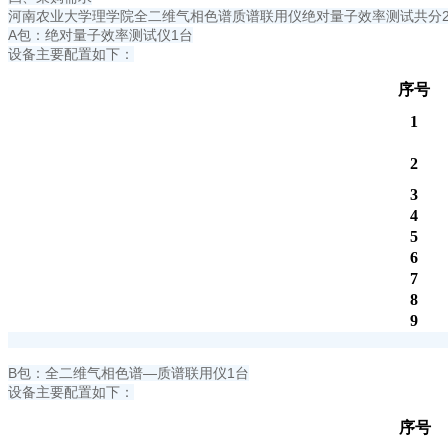
河南农业大学理学院全二维气相色谱质谱联用仪绝对量子效率测试共分
A包：绝对量子效率测试仪1台
设备主要配置如下：
序号
1
2
3
4
5
6
7
8
9
B包：全二维气相色谱—质谱联用仪1台
设备主要配置如下：
序号