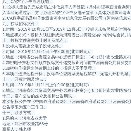
八、CA数字证书办理须知：
1. 投标人应首先完成市场主体信息库入库登记（具体办理事宜请查询
入库登记通过后，方可办理CA数字证书及电子签章（具体办理事宜请查
2. CA数字证书及电子签章由河南省信息化发展有限公司（河南省信息安
九、获取招标文件：
1.时间：2019年10月31日至2019年11月6日，投标人未按照规定
2.地点和方式：投标人须注册成为河南省公共资源交易中心网站会员并取得CA
十、投标文件递交截止时间及地点：
1.投标人需要递交电子投标文件。
2.时间：2019年11月21日上午9:00整(北京时间)。
3.地点：河南省公共资源交易中心远程开标室(一)-8（郑州市农业路东4
4.加密电子投标文件须在投标文件递交截止时间前在河南省公共资源交
5.加密电子投标文件逾期上传的，招标人不予受理。
6.本项目选择远程开标，投标单位登陆系统远程解密，无需到开标现场
十一、开标时间及地点：
1.时间：2019年11月21日上午9:00整(北京时间)
2.地点：河南省公共资源交易中心远程开标室(一)-8（郑州市农业路东4
十二、发布公告的媒介及招标公告期限：
本次招标公告在《中国政府采购网》《河南省政府采购网》《河南省公
公告期限为五个工作日。
十三、联系方式：
1.采购人：河南农业大学
地址：郑州市农业路63号
联系人：韩老师