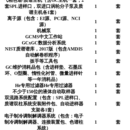
气相色谱-质谱主机（含GC主机一套，2
套SPL进样口，双进口涡轮分子泵及质
1
套
谱主机各1套）
离子源（包含：EI源、PCI源、NCI
套
1
源）
机械泵
1
套
GCMS中文工作站
1
套
GCxGC数据分析系统
1
套
NIST质谱谱库，2017版（包含AMDIS
套
1
自动解卷积程序）
扳手等工具包
1
套
GC维护消耗品包（含进样垫、石墨压
环、O型圈、惰性化衬管、微量进样针
1
套
等一年消耗品）
He专用过滤器He专用过滤器
1
套
不少于150位的液体自动取样器
1
套
双流路系统配置（包含：SPL进样口、
质谱双柱系统安装附件包、自动进样器
1
套
支架各1套）
电子制冷调制解调器系统（包含：电子
制冷调制解调器、连接装置包、色谱柱
1
套
系统）