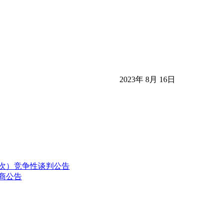
2023年
8
月
16
日
二次）竞争性谈判公告
商公告