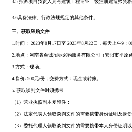
3.5 拟派项目负责人具有建筑工程专业
二级
注册建造师
资格
3.6具备法律、行政法规规定的其他条件。
三、获取采购文件
1.时间： 2023年
8
月
17
日至
2023年
8
月
22
日，每天上午
9：0
2.地点：河南省至诚招标采购服务有限公司（安阳市平原
3.方式：现场
。
4.售价: 500元/份；交费方式：现金或转账。
5. 获取谈判文件时须携带：
（
1）营业执照副本复印件；
（
2）法定代表人领取谈判文件的需要携带身份证明及身
（
3）委托代理人领取谈判文件的需要携带本人身份证明