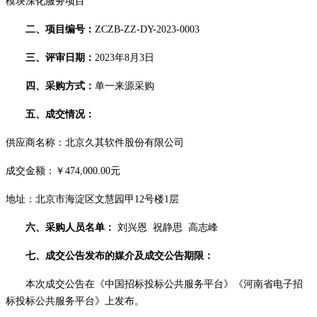
模块深化服务项目
二、项目编号：
ZCZB-ZZ-DY-20
23
-0003
三
、评审日期：
20
2
3
年
8
月
3
日
四
、
采购方式：
单一来源采购
五
、成交情况：
供应商名称：北京久其软件股份有限公司
成交金额
：
￥
474,000.00
元
地址：
北京市海淀区文慧园甲
12号楼1层
六
、采购人员名单：
刘兴恩
祝静思
高志峰
七
、成交公告发布的媒介及成交公告期限：
本次成交公告在《
中国招标投标公共服务平台
》
《河南省电子招
标投标公共服务平台》
上发布。