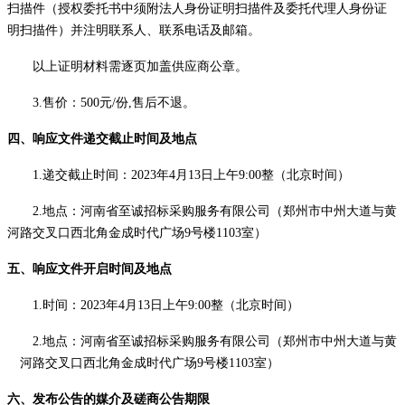
扫描件
（授权委托书中须附法人身份证明
扫描件
及委托代理人身份证
明
扫描件
）
并注明联系人、联系电话及邮箱。
以上证明材料需逐页加盖供应商公章。
3
.售价：500元/份,售后不退。
四、响应文件
递交截止时间及地点
1.
递交截止时间：
202
3
年
4
月
13
日
上午
9:00
整
（北京时间）
2.
地点：河南省至诚招标采购服务有限公司（郑州市中州大道与黄
河路交叉口西北角金成时代广场
9号楼110
3
室）
五、响应文件开启时间及地点
1.
时间：
202
3
年
4
月
13
日
上午
9:00
整
（北京时间）
2.
地点：河南省至诚招标采购服务有限公司（郑州市中州大道与黄
河路交叉口西北角金成时代广场
9号楼110
3
室）
六、
发布公告的媒介及磋商公告期限