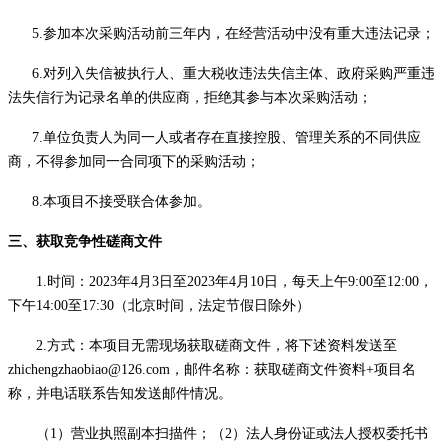
5.参加本次采购活动前三年内，在经营活动中没有重大违法记录；
6
.对列入失信被执行人、
重大税收违法失信主体
、政府采购严重违
法失信行为记录名单的供应商，拒绝其参与本次采购活动；
7.单位负责人为同一人或者存在直接控股、管理关系的不同供应
商，不得参加同一合同项下的采购活动；
8
.本项目不接受联合体参加。
三、获取竞争性磋商文件
1.
时间：
202
3
年
4
月
3
日至
202
3
年
4
月
10
日，每天上午
9:00至12:00，
下午14:00至17:30（北京时间，法定节假日除外）
2.方式：本项目无需现场获取
磋商文件
，将下述资料发送至
zhichengzhaobiao@126.com，邮件名称：获取
磋商文件
资料
+项目名
称，并电话联系告知发送邮件情况。
（
1）营业执照副本
扫描件
；（
2）法人身份证或法人授权委托书