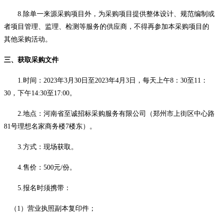
8.除单一来源采购项目外，为采购项目提供整体设计、规范编制或
者项目管理、监理、检测等服务的供应商，不得再参加本采购项目的
其他采购活动。
三、获取采购文件
1.时间：202
3
年
3
月
30
日至
202
3
年
4
月
3
日，每天上午
8
：
3
0至11：
30，下午14:30至17:00。
2.地点：河南省至诚招标采购服务有限公司（郑州市上街区中心路
81号理想名家商务楼7楼东）。
3.方式：现场获取。
4.售价：500元/份。
5.报名时须携带：
（
1）营业执照副本复印件；