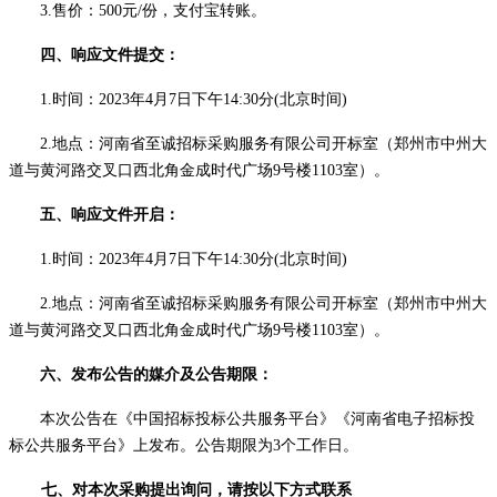
3.售价：
5
00元/份，支付宝转账。
四、
响应文件提交
：
1.时间：202
3
年
4
月
7
日
下午
14:30
分
(北京时间)
2.地点：河南省至诚招标采购服务有限公司开标室（郑州市中州大
道与黄河路交叉口西北角金成时代广场9号楼110
3
室）。
五、
响应文件开启
：
1.时间：202
3
年
4
月
7
日
下午
14:30
分
(北京时间)
2.地点：河南省至诚招标采购服务有限公司开标室（郑州市中州大
道与黄河路交叉口西北角金成时代广场9号楼110
3
室）。
六、发布公告的媒介及
公告
期限：
本次公告在《中国招标投标公共服务平台》《河南省电子招标投
标公共服务平台》上发布。公告期限为
3
个工作日。
七
、对本次采购提出询问，请按以下方式联系