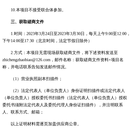
10.本项目不接受联合体参加。
三、获取
磋商
文件
1.时间：20
23
年
3
月
24
日至
202
3
年
3
月
30
日，每天上午
9:00至12:00，
下午14:00至17:30（北京时间，法定节假日除外）
2.方式：本项目无需现场获取
磋商文件
，将下述资料发送至
zhichengzhaobiao@126.com，邮件名称：获取
磋商文件
资料
+项目名
称，并电话联系告知发送邮件情况。
（
1）营业执照副本扫描件；
（
2）法定代表人（单位负责人）身份证明扫描件或法定代表人
（单位负责人）授权委托书扫描件（法定代表人（单位负责人）授权
委托书须附法定代表人及委托代理人身份证扫描件），并注明联系
人、联系方式、邮箱；
以上证明材料需逐页加盖供应商公章。