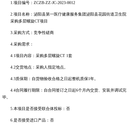
1.项目编号：
ZCZB-ZZ-JC-2023-0012
2.项目名称：泌阳县第一医疗健康服务集团泌阳县花园街道卫生院
采购多层螺旋CT项目
3.采购方式：
竞争性磋商
4
.采购需求：
4
.1项目内容：
采购
多层螺旋
CT
1套
4
.2交货地点：采购人指定地点。
4
.
3
质保期：
自
货物验收合格之日起
整机
质保
1
年
。
4.4
合同履行期限
：
自合同签订之日起
6个月
内交货、安装并调试完
毕。
5
.本项目是否接受联合体投标：否
6
.是否接受进口产品：否