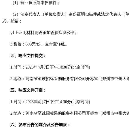
（
1）营业执照副本扫描件；
（
2）法定代表人（单位负责人）身份证明扫描件或法定代表人（
式、邮箱；
以上证明材料需逐页加盖供应商公章。
3.售价：
5
00元/份，支付宝转账。
四、
响应文件提交
：
1.时间：202
3
年
4
月
7
日
下午
14:30
分
(北京时间)
2.地点：河南省至诚招标采购服务有限公司开标室（郑州市中州大道
五、
响应文件开启
：
1.时间：202
3
年
4
月
7
日
下午
14:30
分
(北京时间)
2.地点：河南省至诚招标采购服务有限公司开标室（郑州市中州大道
六、发布公告的媒介及
公告
期限：