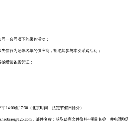
加同一合同项下的采购活动；
法失信行为记录名单的
供应商
，拒绝其参与本次采购活动；
器械经营备案凭证
；
0，下午14:00至17:30（北京时间，法定节假日除外）
engzhaobiao@126.com，邮件名称：获取
磋商文件
资料
+项目名称，并电话联