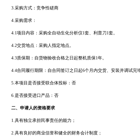
3.采购方式：
竞争性磋商
4
.采购需求：
4
.1项目内容：
采购
全自动生化分析仪
1套、利普刀1套。
4
.2交货地点：采购人指定地点。
4
.
3
质保期：
自
货物验收合格之日起
整机
质保
1
年
。
4.4
合同履行期限
：
自合同签订之日起
6个月
内交货、安装并调试完
5
.本项目是否接受联合体投标：否
6
.是否接受进口产品：否
二、
申请人的资格要求
1.具有独立承担民事责任的能力；
2.具有良好的商业信誉和健全的财务会计制度；