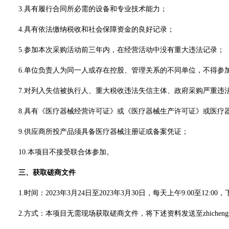
3.具有履行合同所必需的设备和专业技术能力；
4.具有依法缴纳税收和社会保障资金的良好记录；
5.参加本次采购活动前三年内，在经营活动中没有重大违法记录；
6.单位负责人为同一人或存在控股、管理关系的不同单位，不得参
7.对列入失信被执行人、重大税收违法失信主体、
政府采购
严重违
8.具有《医疗器械经营许可证》或《医疗器械生产许可证》或医疗
9.
供应商
所投产品须具备医疗器械注册证或备案凭证；
10.本项目不接受联合体参加。
三、获取
磋商
文件
1.时间：20
23
年
3
月
24
日至
202
3
年
3
月
30
日，每天上午
9:00至12:0
2.方式：本项目无需现场获取
磋商文件
，将下述资料发送至
zhich