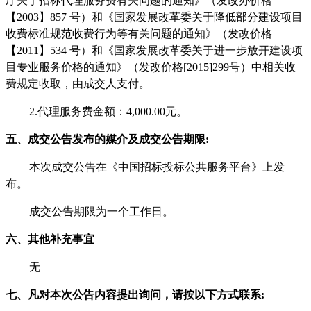
厅关于招标代理服务费有关问题的通知》（发改办价格
【2003】857 号）和《国家发展改革委关于降低部分建设项目
收费标准规范收费行为等有关问题的通知》（发改价格
【2011】534 号）和《国家发展改革委关于进一步放开建设项
目专业服务价格的通知》（发改价格[2015]299号）中相关收
费规定
收取
，由成交人支付。
2.代理服务费金额：
4,000.00元
。
五
、
成交
公告发布的媒介及
成交
公告期限
:
本
次
成交
公告在
《
中国招标投标公共服务平台
》
上发
布。
成交
公告期限为
一
个工作日。
六、
其他补充事宜
无
七、
凡对本次公告内容提出询问，请按以下方式联系
: