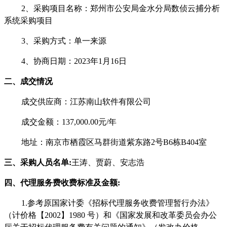
2、采购项目名称：
郑州市公安局金水分局数侦云捕分析
系统采购项目
3、采购方式：
单一来源
4、协商
日期：
202
3
年
1
月
16
日
二、
成交
情况
成交供应商：江苏南山软件有限公司
成交金额：
137,000.00元/年
地址：南京市栖霞区马群街道紫东路
2号B6栋B404室
三
、
采购人员
名单
:
王涛
、贾蔚、安志浩
四
、代理服务费
收费标准及金额
:
1.
参考原国家计委《招标代理服务收费管理暂行办法》
（计价格【
2002】1980 号）和《国家发展和改革委员会办公