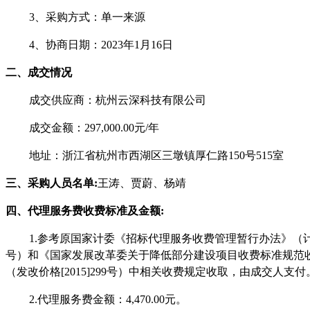
3、采购方式：
单一来源
4、协商
日期：
202
3
年
1
月
16
日
二、
成交
情况
成交供应商：杭州云深科技有限公司
成交金额：
297,000.00元/年
地址：浙江省杭州市西湖区三墩镇厚仁路
150号515室
三
、
采购人员
名单
:
王涛
、贾蔚、杨靖
四
、代理服务费
收费标准及金额
:
1.
参考原国家计委《招标代理服务收费管理暂行办法》（
号）和《国家发展改革委关于降低部分建设项目收费标准规范收
（发改价格[2015]299号）中相关收费规定
收取
，由成交人支付
2.代理服务费金额：
4,470.00元
。