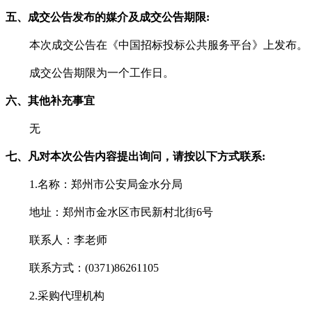
五
、
成交
公告发布的媒介及
成交
公告期限
:
本
次
成交
公告在
《
中国招标投标公共服务平台
》
上发布。
成交
公告期限为
一
个工作日。
六、
其他补充事宜
无
七、
凡对本次公告内容提出询问，请按以下方式联系
:
1.名称：郑州市公安局金水分局
地址：郑州市金水区市民新村北街
6号
联系人：李老师
联系方式：
(0371)86261105
2.采购代理机构