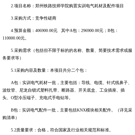
2.项目名称：郑州铁路技师学院购置实训电气耗材及配件项目
3.采购方式：竞争性磋商
4.预算金额：406900.00
元
其中
A包：296900.00元；B包：
110000.00元。
5.采购需求（包括但不限于标的的名称、数量、简要技术需求或服
务要求等）
5.1
采购内容及数量：本项目共分二个包：
A包：实训电气耗材一批，主要包括：导线、电缆、针式线鼻子、
波纹管、尼龙自锁式塑料扎带、断路器、开关底盒、工业插座、插
头、O型冷压端子、充电式手电钻等。
B包：实训电气配件一批，主要包括KNX模块相关配件。
（详见采
购清单）
5.2
质量要求：合格，符合国家及行业相关规范和标准。