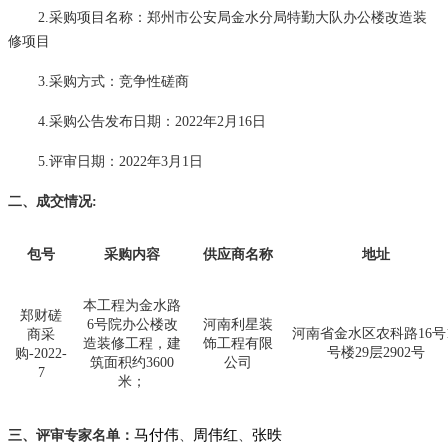
2.采购项目名称：
郑州市公安局金水分局特勤大队办公楼改造装
修项目
3.采购方式：竞争性磋商
4.采购公告发布日期：202
2
年
2
月
1
6
日
5.评审日期：
202
2
年
3
月
1
日
二、成交情况
:
包号
采购内容
供应商名称
地址
本工程为金水路
郑财磋
6号院办公楼改
河南利星装
河南省金水区农科路16号1
商采
造装修工程，建
饰工程有限
号楼29层2902号
购-2022-
筑面积约3600
公司
7
米；
马付伟
周伟红
张
昳
三、评审专家名单：
、
、