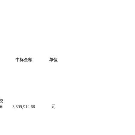
中标金额
单位
交
栋
元
5,599,912.66