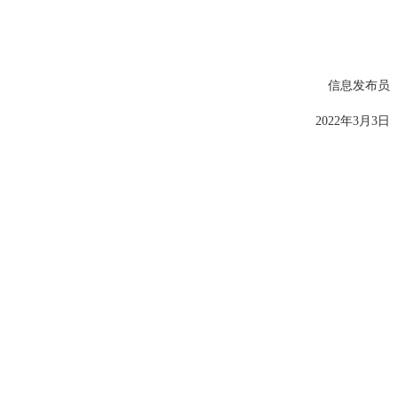
信息发布员
202
2
年
3
月
3
日