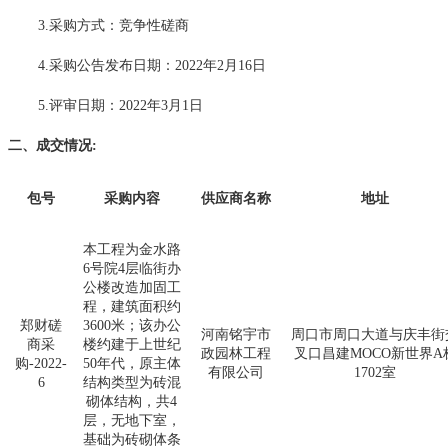
3.采购方式：竞争性磋商
4.采购公告发布日期：202
2
年
2
月
1
6
日
5.评审日期：
202
2
年
3
月
1
日
二、成交情况
:
包号
采购内容
供应商名称
地址
本工程为金水路
6号院4层临街办
公楼改造加固工
程，建筑面积约
郑财磋
3600米；该办公
河南铭宇市
周口市周口大道与庆丰街
商采
楼约建于上世纪
政园林工程
叉口昌建MOCO新世界A
购-2022-
50年代，原主体
有限公司
1702室
6
结构类型为砖混
砌体结构，共4
层，无地下室，
基础为砖砌体条