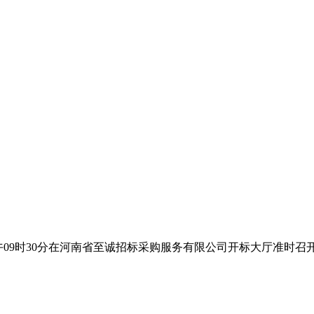
午
09时
3
0分在
河南省至诚招标采购服务有限公司
开标大厅准时召