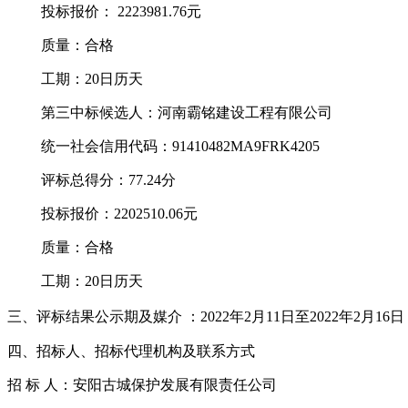
投标报价：
2223981.76
元
质量：
合格
工期
：
20日历天
第三中标候选人：
河南霸铭建设工程有限公司
统一社会信用代码：
91410482MA9FRK4205
评标总得分：
77.24
分
投标报价：
2202510.06
元
质量：
合格
工期
：
20日历天
三、
评标结果公示期
及媒介
：
2022年2月11日至2022年2月16日
四
、招标人、招标代理机构及联系方式
招
标
人：安阳古城保护发展有限责任公司