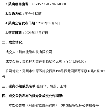
2.采购项目编号：
ZCZB-ZZ-JC-2021-0080
3.采购方式：
竞争性磋商
4.采购公告发布日期：
2021年
12
月
6
日
5.评审日期：
2021年
12
月
17
日
二、成交情况
:
成交人
：河南捷隆科技有限公司
成交金额
：壹拾肆万壹仟捌佰玖拾元整（￥
141,890.00）
公司地址：郑州市中原区建设西路
198号西元国际写字楼东塔B座809
号
三、磋商小组成员名单
:
张丽华、贾蔚、王坤
四、成交公告发布的媒介及成交公告期限
:
本次公告在
《河南省政府采购网》《中国招标投标公共服务平