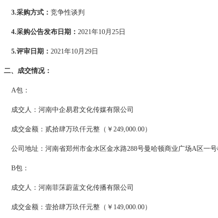
3.采购方式：
竞争性
谈判
4.
采购公告发布日期
：
2021
年
10
月
25
日
5.评审日期：
202
1
年
10
月
2
9
日
二、成交情况
：
A包：
成交
人
：
河南中企易君文化传媒有限公司
成交金额：贰拾肆万玖仟元整（￥
249,000.00）
公司地址：河南省郑州市金水区金水路
288号曼哈顿商业广场A区一号
B包：
成交
人
：
河南菲莯蔚蓝文化传播有限公司
成交金额：壹拾肆万玖仟元整（￥
149,000.00）