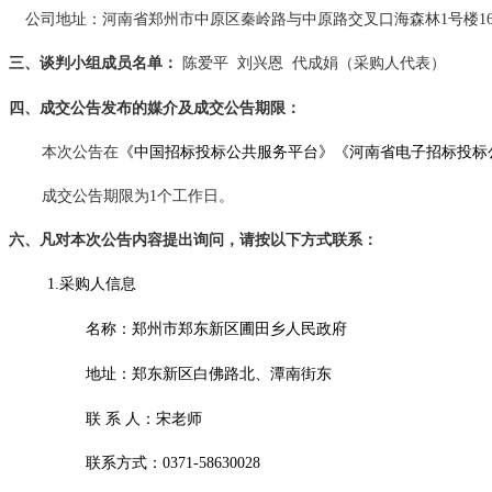
公司地址：河南省郑州市中原区秦岭路与中原路交叉口海森林
1号楼1
三、
谈判
小组成员名单
：
陈爱平
刘兴恩
代成娟（采购人代表）
四
、成交公告发布的媒介及成交公告期限
：
本次公告在
《中国招标投标公共服务平台》《河南省电子招标投标
成交公告期限为
1个工作日。
六
、凡对本次公告内容提出询问，请按以下方式联系
：
1.采购人信息
名称：郑州市郑东新区圃田乡人民政府
地址：
郑东新区白佛路北、潭南街东
联
系
人：
宋
老师
联系方式：
0371-58630028