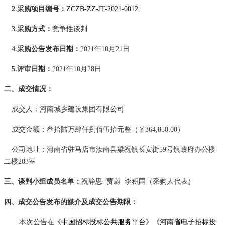
2.采购项目编号：
ZCZB-ZZ-JT-2021-0012
3.采购方式：
竞争性
谈判
4.
采购公告发布日期
：
2021
年
10
月
21
日
5.评审日期：
202
1
年
10
月
2
8
日
二、成交情况
：
成交
人
：河南城乡建设集团有限公司
成交金额：
叁拾陆万肆仟捌佰伍拾元整
（￥
364,850.00）
公司地址：
河南省驻马店市汝南县梁祝镇长安街
59号镇政府办公楼
二楼203室
三、
谈判
小组成员名单
：
祝静思
贾蔚
李积国（采购人代表）
四
、成交公告发布的媒介及成交公告期限
：
本次公告在
《中国招标投标公共服务平台》《河南省电子招标投