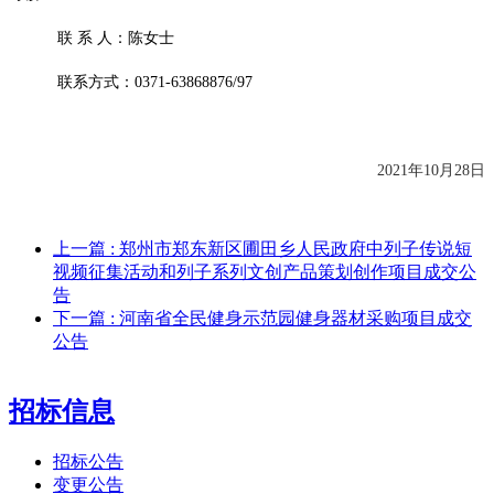
联
系
人：
陈
女士
联系方式：
0371-63868876/97
2021年
10
月
28
日
上一篇
: 郑州市郑东新区圃田乡人民政府中列子传说短
视频征集活动和列子系列文创产品策划创作项目成交公
告
下一篇
: 河南省全民健身示范园健身器材采购项目成交
公告
招标信息
招标公告
变更公告