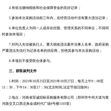
4.有依法缴纳税收和社会保障资金的良好记录；
5.参加本次采购活动前三年内，在经营活动中没有重大违法记录；
6.单位负责人为同一人或存在控股、管理关系的不同单位，不得同
时参加本项目；
7.对列入失信被执行人、重大税收违法案件当事人名单、政府采购
严重违法失信行为记录名单的供应商，拒绝其参与本次采购活动；
8
.
本项目不接受联合体参与。
三、获取谈判文件
1.时
间：
2021年
10
月
25
日至
2021年
10
月
27
日
，每
天上午
9：00至
11：30，下午14：30至17：30(北京时间,法定节假日除外)
2.地点：
河南省至诚招标采购服务有限公司（郑州市中州大道与黄
河路交叉口西北角金成时代广场
9号楼1103室）