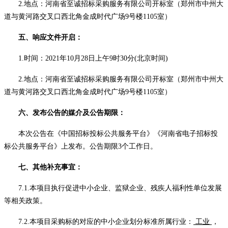
2.地点：
河南省至诚招标采购服务有限公司开标室（郑州市中州大
道与黄河路交叉口西北角金成时代广场
9号楼1105室）
五、响应文件开启：
1.时间：
2021年
10
月
28
日
上午
9
时
30分
(北京时间)
2.地点：
河南省至诚招标采购服务有限公司开标室（郑州市中州大
道与黄河路交叉口西北角金成时代广场
9号楼1105室）
六、发布公告的媒介及公告期限：
本次公告在《中国招标投标公共服务平台》《河南省电子招标投
标公共服务平台》上发布。
公告期限
3
个工作日
。
七、
其他补充事宜：
7
.1.本项目执行促进中小企业、监狱企业、残疾人福利性
单位
发展
等相关政策。
7
.2.本项目采购标的对应的中小企业划分标准所属行业：
工业
，