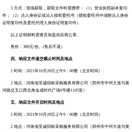
3.
方式：现场获取，获取文件时需携带：（
1）营业执照副本复印
件；（2）法人身份证或法人授权委托书（授权委托书中须附法人身份
证明复印件及委托代理人身份证明复印件）
以上证明材料需逐页加盖供应商公章。
售价：
3
00元/份。
(售后不退）
四、响应文件
递交截止时间及地点
1.
时间：
202
1
年
10
月
28
日
上
午
9：00整
（北京时间）
2.
地点：河南省至诚招标采购服务有限公司（郑州市中州大道与黄
河路交叉口西北角金成时代广场
9号楼1105室）
五、响应文件开启时间及地点
1.
时间：
202
1
年
10
月
28
日
上
午
9：00整
（北京时间）
2.
地点：河南省至诚招标采购服务有限公司（郑州市中州大道与黄