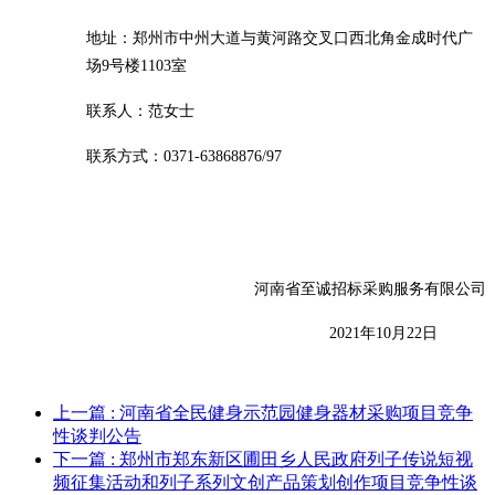
地址：郑州市中州大道与黄河路交叉口西北角金成时代广
场
9号楼1103室
联系人：
范女士
联系方式：
0371-63868876/97
河南省至诚招标采购服务有限公司
202
1
年
10
月
22
日
上一篇
: 河南省全民健身示范园健身器材采购项目竞争
性谈判公告
下一篇
: 郑州市郑东新区圃田乡人民政府列子传说短视
频征集活动和列子系列文创产品策划创作项目竞争性谈