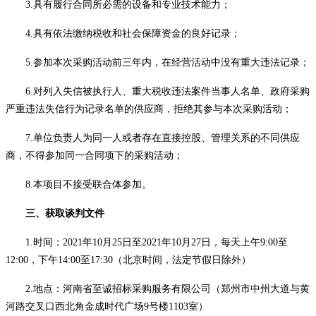
3.具有履行合同所必需的设备和专业技术能力；
4.具有依法缴纳税收和社会保障资金的良好记录；
5.参加本次采购活动前三年内，在经营活动中没有重大违法记录；
6.
对列入失信被执行人、重大税收违法案件当事人名单、政府采购
严重违法失信行为记录名单的
供应商，拒绝其参与本次采购活动；
7.单位负责人为同一人或者存在直接控股、管理关系的不同供应
商，不得参加同一合同项下的采购活动；
8.
本项目不接受联合体参加。
三、获取
谈判
文件
1.
时间：
20
21
年
10
月
25
日至
202
1
年
10
月
27
日，每天上
午
9:00至
12:00，下午14:00至17:30（北京时间，法定节假日除外）
2.
地点：河南省至诚招标采购服务有限公司（郑州市中州大道与黄
河路交叉口西北角金成时代广场
9号楼1103室）