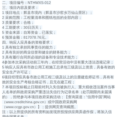
二、项目编号：NTHWXS-012
三、项目内容及要求：
1 项目地点：辉县市境内（辉县市沙窑乡万仙山景区）；
2 采购范围：工程量清单和图纸包括的全部内容；
3 质量要求：合格；
4 工期要求：30日历天；
5 资金来源：自筹资金，已落实；
6 预算金额：817078.76元。
四、响应人应具备的资格要求：
1 具有独立承担民事责任的能力；
2 具有良好的商业信誉和健全的财务能力；
3 具有履行合同所必须的设备和专业技术能力；
4参加本次采购活动前三年内，在经营活动中没有重大违法违规记录；
5 响应人应具有市政公用工程施工总承包三级及以上资质，具备有效的
安全生产许可证；
6项目经理应具备市政公用工程二级及以上的注册建造师证书，具有有
效的安全生产考核合格证书，且无在建工程；
7 本项目投标截止日期前对列入失信被执行人、重大税收违法案件当事
人名单的和政府采购严重违法失信行为记录名单（处罚期限尚未届满
的），拒绝参与本项目政府采购活动；【查询渠道：“信用中国”网站
（www.creditchina.gov.cn）或中国政府采购网
（www.ccgp.gov.cn）】；提供网页查询截图。
注：以上所提供的所有资料如发现所投报供应商弄虚作假，将加入信
用中国黑名单。