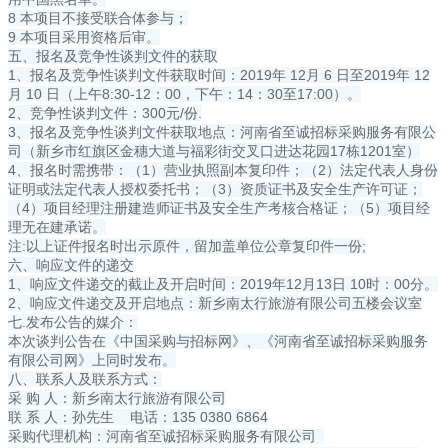
8 本项目不接受联合体参与；
9 本项目采用资格后审。
五、报名及竞争性谈判文件的获取
1、报名及竞争性谈判文件获取时间：2019年 12月 6 日至2019年 12
月 10 日（上午8:30-12：00，下午：14：30至17:00）。
2、竞争性谈判文件：300元/份.
3、报名及竞争性谈判文件获取地点：河南省至诚招标采购服务有限公
司（新乡市红旗区金穗大道与福彩街交叉口进达花园17栋1201室）
4、报名时需携带：（1）营业执照副本复印件；（2）法定代表人身份
证明或法定代表人授权委托书；（3）资质证书及安全生产许可证；
（4）项目经理注册建造师证书及安全生产考核合格证；（5）项目经
理无在建承诺。
注:以上证件报名时出示原件，留加盖单位公章复印件一份;
六、响应文件的递交
1、响应文件递交的截止及开启时间：2019年12月13日 10时：00分。
2、响应文件递交及开启地点：新乡南太行旅游有限公司五楼会议室
七.发布公告的媒介：
本次谈判公告在《中国采购与招标网》、《河南省至诚招标采购服务
有限公司网》上同时发布。
八、联系人及联系方式：
采 购 人：新乡南太行旅游有限公司
联 系 人：孙先生 电话：135 0380 6864
采购代理机构：河南省至诚招标采购服务有限公司