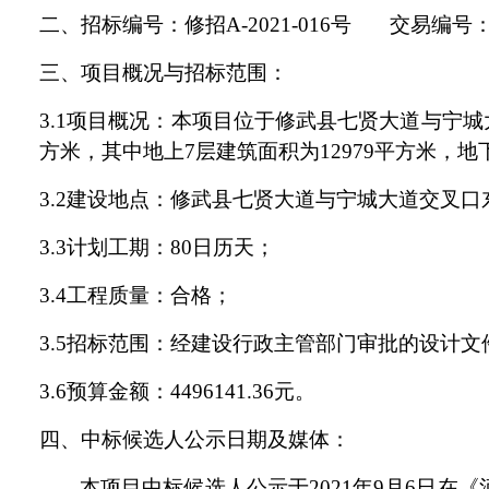
二、
招标编号：
修招
A-2021-016号
交易编号
三、
项目概况与招标范围
：
3.1
项目概况：本项目位于修武县七贤大道与宁城
方米，其中地上7层建筑面积为12979平方米，
3.
2建设地点：修武县七贤大道与宁城大道交叉口
3
.
3
计划工期：
8
0日历天；
3.4
工程质量：合格；
3.5
招标范围：经建设行政主管部门审批的设计文
3.6
预算金额：
4496141.36元。
四、中
标
候选人公示日期及媒体：
本项目中标候选人公示于
2021年
9
月
6
日
在
《