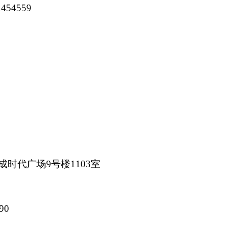
4559
成时代广场
9号楼1103室
90