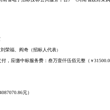
室
、刘荣福、
阎奇
（招标人代表
）
支付，应缴中标服务费：叁万壹仟伍佰
元整
（
31500.
￥
4087070.86
元）