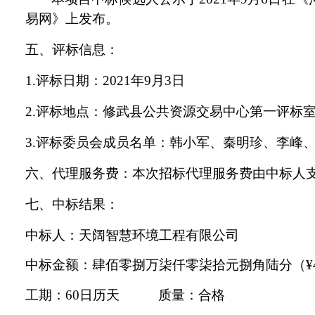
易网》上发布。
五、
评标信息
：
1
.
评标日期：
202
1
年
9
月
3
日
2
.
评标地点：
修武县
公共资源交易中心第
一
评标
3.
评标委员会成员名单：
韩小军
、
秦明珍
、
李峰
六、代理服务费：本次招标代理服务费由中标人
七、中
标结果
：
中标人：
天阔智慧环境工程有限公司
中标金额
：
肆佰零捌万柒仟零柒拾元捌角陆分
（
¥
工期：
60
日历天
质量：合格