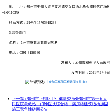
地 址：郑州市中州大道与黄河路交叉口西北角金成时代广场
9
号楼1103室
联系方式：
郭先生
15703918288
3.监督部门
名称：孟州市财政局政府采购科
电话：
0391-8156680
发布人：孟州市
槐树乡人民政府
发布时间
：
2021年
9
月
9
日
主食加工车间工程磋商文件.doc
上一篇
: 郑州市上街区卫生健康委员会郑州市第十五人
民医院急救站、门诊医技综合楼、病房楼建筑结构加固
施工竞争性磋商公告