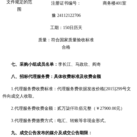
文件规定的范
注册证书编号：
商务楼
401室
围
豫 2411
2122706
工期：
150
日历天
质量：
符合国家质量验收标准
合格
七、采购小组成员名单：
李长江
、
马政欣
、阎奇
八、招标代理服务费
：
具体收费标准及收费金额
1.代理服务费收费标准：代理服务费
依据发改价格
[2015]299号文
件向成交人收取。
2.代理服务费收费金额：
贰万柒仟玖佰元
整（￥
27900
.00元）
3.代理服务费缴费方式：电汇、转账等非现金形式。
九、成交公告发布的媒介及成交公告期限
：