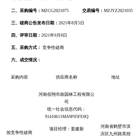
二、
采购编号：
MZCG2021075
交易编号：
MZJYZ2021035
三、
磋商公告发布日期：
2021年
8
月
5
日
四、
评审日期：
2021年
9
月
8日
五、
采购方式
：
竞争性磋商
六、
成交情况
：
采购内容
供应商名称
地址
河南佰翔市政园林工程有限公
司
统一社会信息代码：
914106
11
MA
9F05FE0Q
河南省
鹤壁市淇
项目经理：
姜建新
按竞争性磋商
滨区九州路英煌