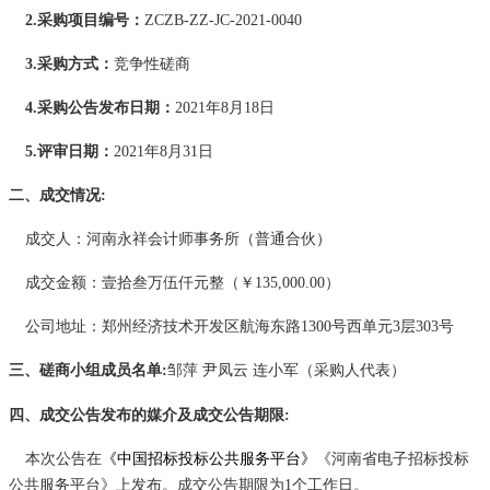
2.采购项目编号：
ZCZB-ZZ-JC-2021-0040
3.采购方式：
竞争性磋商
4.采购公告发布日期：
2021年
8
月
18
日
5.评审日期：
2021年
8月31
日
二、成交情况
:
成交人
：河南永祥会计师事务所（普通合伙）
成交金额
：壹拾叁万伍仟元整（￥
135,000.00）
公司地址：郑州经济技术开发区航海东路
1300号西单元3层303号
三、
磋商小组成员名单
:
邹萍
尹凤云
连小军（
采购人代表
）
四
、成交公告发布的媒介及成交公告期限
:
本次公告在
《中国招标投标公共服务平台》
《河南省电子招标投标
公共服务平台》上发布。成交公告期限为
1个工作日。