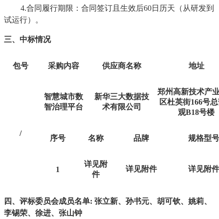
4.合同履行期限：合同签订且生效后60日历天（从研发到
试运行）。
三、中标情况
包号
采购内容
供应商名称
地址
郑州高新技术产
智慧城市数
新华三大数据技
区杜英街166号
智治理平台
术有限公司
观B18号楼
/
序号
名称
品牌
规格型
详见附
详见附件
详见附
1
件
四、评标委员会成员名单
:
张立新、孙书元、胡可钦、姚莉、
李锡荣、徐进、张山钟