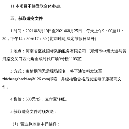
11.
本项目不接受联合体参加。
五
、获取磋商文件
1.时间：20
21
年
8
月
19
日至
20
21
年
8
月
25
日，每天
上午
9
：
00至11：
30，下午14：30至17：30
(北京时间,法定节假日除外)
2.地点：河南省至诚招标采购服务有限公司（郑州市中州大道与黄
河路交叉口西北角金成时代广场9号楼1103室）
3.方式：疫情期间无需现场报名，将下述资料发送至
zhichengzhaobiao@126.com邮箱，并经核验合格后发送电子版磋商文
件。
4.售价：
3
00元/份
，
支付宝转账。
5.获取磋商文件时须
发送
：
（
1）营业执照副本
扫描
件；