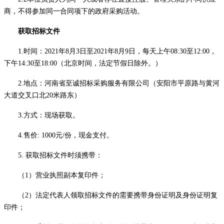
商，不得参加同一合同项下的政府采购活动。
获取
招标文件
1.时间：202
1
年
8
月
3
日至
202
1
年
8
月
9
日，每天上午
08:30
至
12:00，
下午
14:30
至
18:00
（北京时间，法定节假日除外。）
2.地点：河南省至诚招标采购服务有限公司（安阳市平原路与黄河
大道交叉口北20米路东
）
3.方式：现场
获取
。
4.售价:
1000
元
/份，现金支付。
5. 获取
招标文
件
时须携带：
（
1）营业执照副本复印件；
（
2）法定代表人领取
招标
文件的需要携带身份证明及身份证明复
印件；