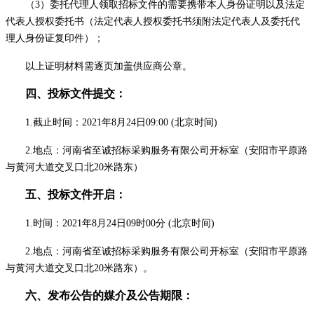
（
3）委托代理人领取
招标
文件的需要携带本人身份证明以及法定
代表人授权委托书（法定代表人授权委托书须附法定代表人及委托代
理人身份证复印件）；
以上证明材料需逐页加盖供应商公章。
四、
投标
文件提交
：
1.
截止
时间：
202
1
年
8
月
24
日
09:00
(北京时间)
2.地点：河南省至诚招标采购服务有限公司
开标室
（安阳市平原路
与黄河大道交叉口北
20米路东
）
五、
投标
文件开启
：
1.时间：202
1
年
8
月
24
日
09
时
00
分
(北京时间)
2.地点：河南省至诚招标采购服务有限公司开标室（
安阳市平原路
与黄河大道交叉口北
20米路东
）。
六、发布公告的媒介及
公告
期限：