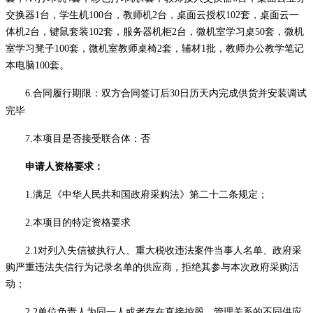
交换器1台，学生机100台，教师机2台，桌面云授权102套，桌面云一
体机2台，键鼠套装102套，服务器机柜2台，微机室学习桌50套，微机
室学习凳子100套，微机室教师桌椅2套，辅材1批，教师办公教学笔记
本电脑100套。
6
.合同履行期限：
双方合同签订后
30
日历天内
完成供货并安装调试
完毕
7.本项目是否接受联合体：否
申请人资格要求：
1.满足《中华人民共和国政府采购法》第二十二条规定；
2
.
本项目的特定资格要求
2.1
对列入失信被执行人、重大税收违法案件当事人名单、政府采
购严重违法失信行为记录名单的
供应商
，拒绝其参与本次政府采购活
动；
2
.
2
单位负责人为同一人或者存在直接控股、管理关系的不同供应