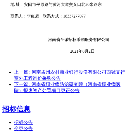
地
址：安阳市平原路与黄河大道交叉口北
20米路东
联系人：
李红彦
联系方式
：
18337277077
河南省至诚招标采购服务有限公司
202
1
年
8
月
2
日
上一篇
: 河南孟州农村商业银行股份有限公司西虢支行
室外工程询价采购公告
下一篇
: 河南省职业病防治研究院（河南省职业病医
院）报废资产处置项目更正公告
招标信息
招标公告
变更公告