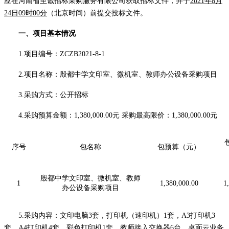
应
在河南省至诚招标采购服务有限公司
获取招标文件，并于
2
021
年
8
月
24
日
09
时
00分
（北京时间）前提交
投标文
件。
一、项目基本情况
1.项目编号：
ZCZB2021-8-1
2.项目名称：
殷都中学
文印室、微机室、教师办公
设备采购项目
3.采购方式：公开招标
4.采购预算金额：
1
,
38
0,000.00元
采购最高限价：
1
,
38
0,000.00元
序号
包名称
包预算（元）
殷都中学文印室、微机室、教师
1
1
,
38
0,000.00
1
,
办公设备采购项目
5
.
采购内容
：文印电脑
3套，打印机（速印机）1套，A3打印机3
套，A4打印机4套，彩色打印机1套，教师接入交换器6台，桌面云业务