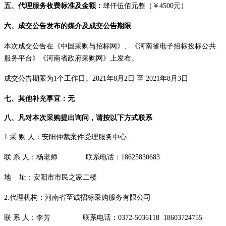
五、
代理服务收费标准及金额：
肆仟伍佰元整（
￥
4500
元）
六、
成交
公告发布的媒介及
成交
公告期限
本次
成交
公告在《中国采购与招标网》、《河南省电子招标投标公共
服务平台》《河南省政府采购网》上发布。
成交
公告期限为
1个工作日。2021年
8
月
2
日
至
2021年
8
月
3
日
七、
其他补充事宜：
无
八、凡对本次
采购
提出询问，请按以下方式联系
1.采 购 人：安阳仲裁案件受理服务中心
联
系
人：杨老师
联系电话：
18625830683
地
址：安阳市市民之家二楼
2.代理机构：河南省至诚招标采购服务有限公司
联
系
人：李芳
联系电话：
0372-5036118 18603724755