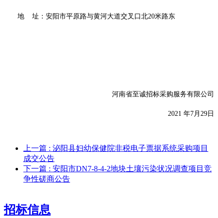
地
址：安阳市平原路与黄河大道交叉口北
20米路东
河南省至诚招标采购服务有限公司
202
1
年
7
月
29
日
上一篇
: 泌阳县妇幼保健院非税电子票据系统采购项目
成交公告
下一篇
: 安阳市DN7-8-4-2地块土壤污染状况调查项目竞
争性磋商公告
招标信息