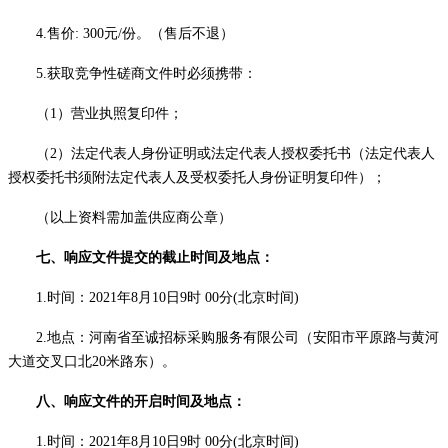
4.售价:
300
元
/份。（售后不退）
5.获取竞争性磋商文件时必须携带：
（
1）营业执照复印件；
（
2）法定代表人身份证明或法定代表人授权委托书（法定代表人
授权委托书须附法定代表人及受权委托人身份证明复印件）；
（以上资料需加盖供应商公章）
七
、响应文件提交的截止时间及地点：
1.时间
：
202
1
年
8
月
10
日
9
时
00分(北京时间)
2.地点
：河南省至诚招标采购服务有限公司（安阳市平原路与黄河
大道交叉口北
20米路东）。
八
、响应文件的开启时间及地点：
1.时间
：
202
1
年
8
月
10
日
9
时
00分(北京时间)