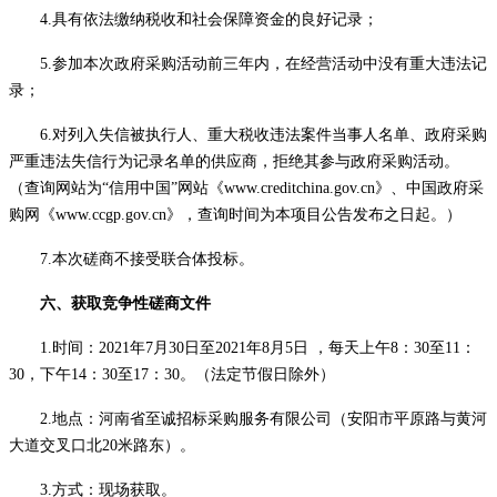
4.具有依法缴纳税收和社会保障资金的良好记录；
5.参加本次政府采购活动前三年内，在经营活动中没有重大违法记
录；
6
.对列入失信被执行人、重大税收违法案件当事人名单、政府采购
严重违法失信行为记录名单的供应商，拒绝其参与政府采购活动。
（查询网站为“信用中国”网站《www.creditc
hina.gov.cn》、中国政府采
购网《www.ccgp.gov.cn》，查询时间为本项目公告发布之日起。）
7
.本次磋商不接受联合体投标。
六
、获取竞争性磋商文件
1
.时间：202
1
年
7
月
30
日至
202
1
年
8
月
5
日
，每天上午
8：30至11：
30，下午14：30至17：30。（法定节假日除外）
2.地点：河南省至诚招标采购服务有限公司（安阳市平原路与黄河
大道交叉口北20米路东）。
3.方式：现场获
取。