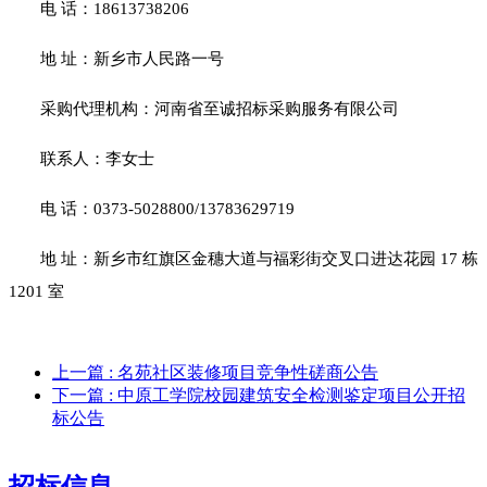
电
话：
18613738206
地
址：新乡市人民路一号
采购代理机构：河南省至诚招标采购服务有限公司
联系人：李女士
电
话：
0373-5028800/13783629719
地
址：新乡市红旗区金穗大道与福彩街交叉口进达花园
17 栋
1201 室
上一篇
: 名苑社区装修项目竞争性磋商公告
下一篇
: 中原工学院校园建筑安全检测鉴定项目公开招
标公告
招标信息