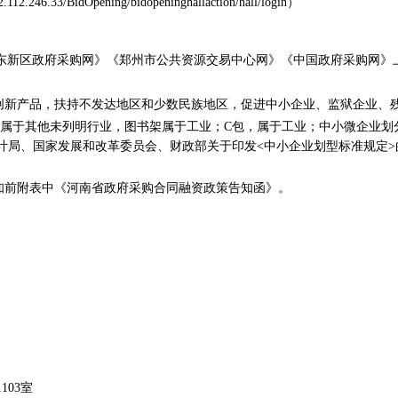
22.112.246.33/BidOpening/bidopeninghallaction/hall/login）
东新区政府采购网》《郑州市公共资源
交易中心网》《中国政府采购网》
主创新产品，扶持不发达地区和少数民族地区，促进中小企业、监狱企业、
书属于其他未列明行业，图书架属于工业；
C包，属于工业；中小微企业划
统计局、国家发展和改革委员会、财政部关于印发<中小企业划型标准规定>的通
知前附表中《河南省政府采购合同融资政策告知函》。
103室