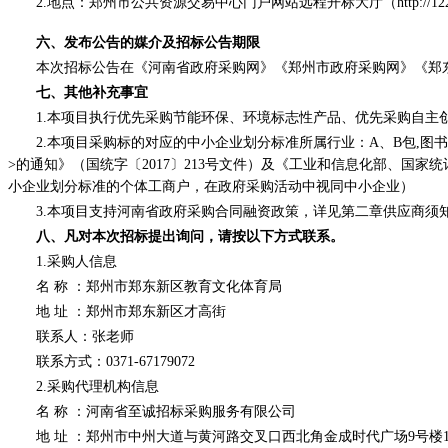
2.地点：
郑州市公共资源交易中心门户网站远程开标大厅（
http://1
六、
发布公告的媒介及招标公告期限
本次招标公告在《河南省政府采购网》《郑州市政府采购网》《郑
七、其他补充事宜
1.本项目执行优先采购节能环保、环境标志性产品、优先采购自
2.本项目采购标的对应的中小企业划分标准所属行业：A、
B包,图
>的通知》（国统字〔2017〕213号文件）及《工业和信息化部、国家
小企业划分标准的个体工商户，在政府采购活动中视同中小企业）
3.本项目支持河南省政府采购合同融资政策，详见第二章供应商须
八、凡对本次招标提出询问，请按以下方式联系。
1.采购人信息
名
称
：郑州市郑东新区教育文化体育局
地
址
：郑州市郑东新区才高街
联系人：张老师
联系方式：
0371-67179072
2.采购代理机构信息
名
称
：河南省至诚招标采购服务有限公司
地
址
：郑州市中州大道与黄河路交叉口西北角金成时代广场
9号楼1