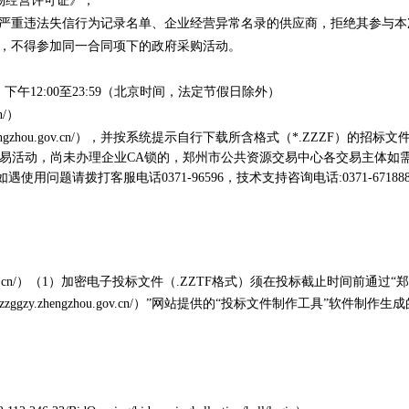
版物经营许可证》；
购严重违法失信行为记录名单、企业经营异常名录的供应商，拒绝其参与
商，不得参加同一合同项下的政府采购活动。
00，下午12:00至23:59（北京时间，法定节假日除外）
cn/）
y.zhengzhou.gov.cn/），并按系统提示自行下载所含格式（*.ZZ
易活动，尚未办理企业CA锁的，郑州市公共资源交易中心各交易主体如
html）在线办理。如遇使用问题请拨打客服电话0371-96596，技术支持咨询电话:0371-6718880
.gov.cn/）（1）加密电子投标文件（.ZZTF格式）须在投标截止时间前通过“郑州市公共
gzy.zhengzhou.gov.cn/）”网站提供的“投标文件制作工具”软件制