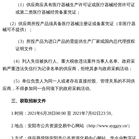
（
1）
供应商应具有医疗器械生产许可证或医疗器械经营许可证
或第二类医疗器械经营备案凭
证
；
（
2
）
供应商所投产品须具备医疗器械注册证或备案凭证
（非医疗器
械可不提供）
；
（
3
）
所投产品为进口产品的需提供生产厂家或国内总代理授权
证明文件；
（
4
）列入失信被执行人、重大税收违法案件当事人名单、政府采
购严重违法失信行为记录名单的供应商，拒绝其参与政府采购活动；
（
5
）
单位负责人为同一人或者存在直接控股、管理关系的不同供
应商，不得参加同一合同项下的政府采购活动。
三、获取招标文件
1.时间：
2021
年
6
月
28
日
00:00
至
2021
年
7
月
02
日
23:59。
2.地点：安阳市公共资源交易中心网站（http://www.ayggzy.cn/）
3.方式：供应商登陆安阳市公共资源交易中心网站，凭企业数字证