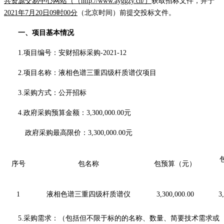
共资源交易中心网站（（
http://www.ayggzy.cn/）
获取招标文件，并于
2
021
年
7
月
20
日
09
时
00分
（北京时间）前提交
投标文
件。
一、项目基本情况
1.项目编号：安财招标采购-2021-12
2.项目名称：液相色谱三重四级杆质谱仪项目
3.采购方式：公开招标
4.政府采购预算金额：
3
,
3
00,000.00元
政府采购最高限价：
3
,
3
00,000.00元
序号
包名称
包预算（元）
1
液相色谱三重四级杆质谱仪
3
,
3
00,000.00
3
,
5.采购需求：（包括但不限于标的的名称、数量、简要技术需求或